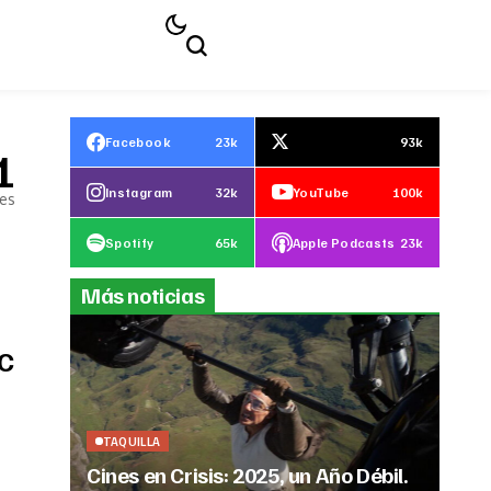
Facebook
23k
93k
1
Instagram
32k
YouTube
100k
les
Spotify
65k
Apple Podcasts
23k
Más noticias
BC
TAQUILLA
Cines en Crisis: 2025, un Año Débil.