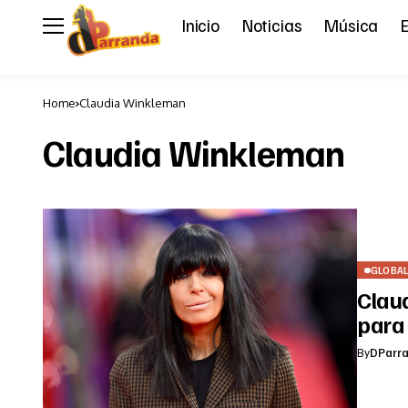
Inicio
Noticias
Música
E
Home
Claudia Winkleman
Claudia Winkleman
GLOBA
Clau
para
By
DParr