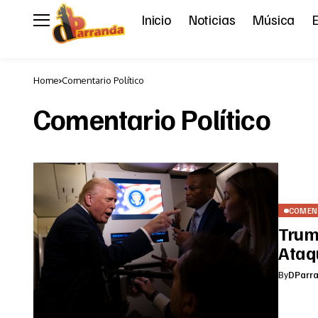
Inicio
Noticias
Música
E
Home
Comentario Político
Comentario Político
COMENT
Trum
Ataq
By
DParr