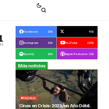
Facebook
23k
93k
1
Instagram
32k
YouTube
100k
les
Spotify
65k
Apple Podcasts
23k
Más noticias
TAQUILLA
Cines en Crisis: 2025, un Año Débil.