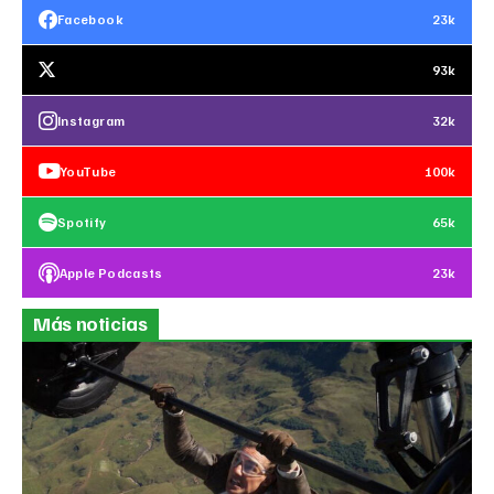
Facebook
23k
93k
Instagram
32k
YouTube
100k
Spotify
65k
Apple Podcasts
23k
Más noticias