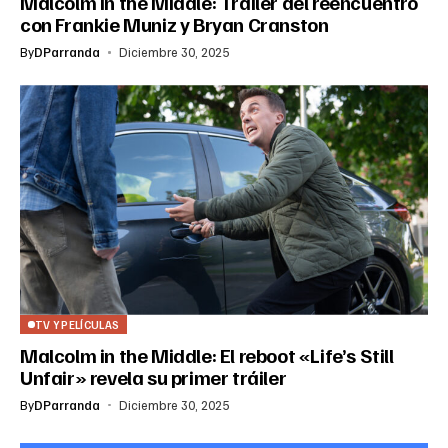
Malcolm in the Middle: Trailer del reencuentro
con Frankie Muniz y Bryan Cranston
By
DParranda
Diciembre 30, 2025
TV Y PELÍCULAS
Malcolm in the Middle: El reboot «Life’s Still
Unfair» revela su primer tráiler
By
DParranda
Diciembre 30, 2025