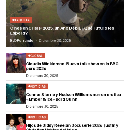
TAQUILLA
Cines en Crisis: 2025, un Año Débil. ¿Qué Futuro les
Espera?
By
DParranda
Diciembre 30, 2025
GLOBAL
Claudia Winkleman: Nuevo talk show en la BBC
para 2026
Diciembre 30, 2025
NOTICIAS
Connor Storrie y Hudson Williams narran erotica
«Ember & Ice» para Quinn.
Diciembre 30, 2025
NOTICIAS
Hijos de Diddy Revelan Docuserie 2026: Justin y
Christian Hablan del Juicio