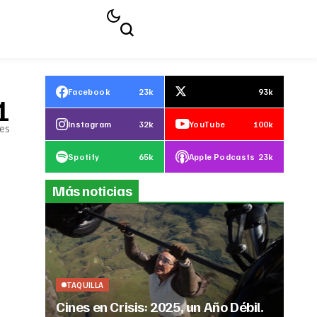
Facebook
23k
93k
1
Instagram
32k
YouTube
100k
les
Spotify
65k
Apple Podcasts
23k
Más noticias
TAQUILLA
Cines en Crisis: 2025, un Año Débil.