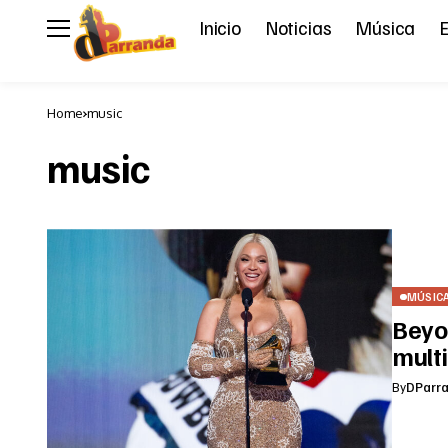
Inicio
Noticias
Música
E
Home
music
music
MÚSIC
Beyon
multi
By
DParr