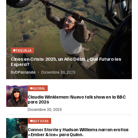
TAQUILLA
Cines en Crisis: 2025, un Año Débil. ¿Qué Futuro les
Espera?
By
DParranda
Diciembre 30, 2025
GLOBAL
Claudia Winkleman: Nuevo talk show en la BBC
para 2026
Diciembre 30, 2025
NOTICIAS
Connor Storrie y Hudson Williams narran erotica
«Ember & Ice» para Quinn.