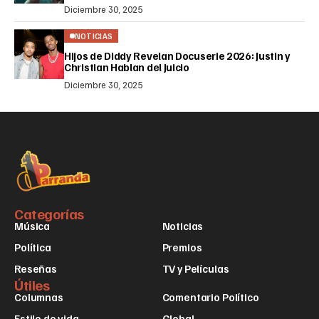
Diciembre 30, 2025
NOTICIAS
Hijos de Diddy Revelan Docuserie 2026: Justin y
Christian Hablan del Juicio
Diciembre 30, 2025
Categorías
Música
Noticias
Política
Premios
Reseñas
TV y Películas
Útiles
Columnas
Comentario Político
Estilo de vida
Global