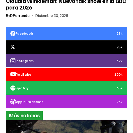
Claudia Winkleman: Nuevo talk show en la BBC
para 2026
By
DParranda
Diciembre 30, 2025
Facebook
23k
93k
Instagram
32k
YouTube
100k
Spotify
65k
Apple Podcasts
23k
Más noticias