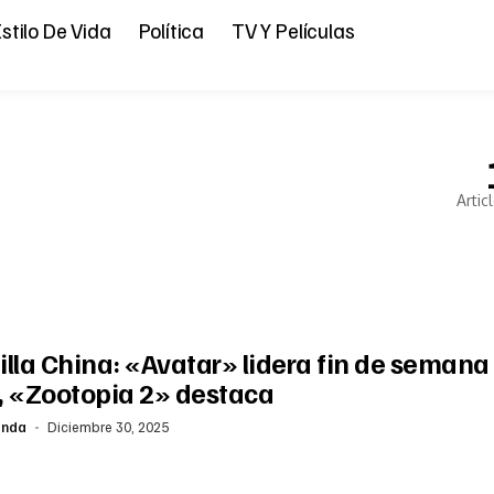
stilo De Vida
Política
TV Y Películas
Artic
lla China: «Avatar» lidera fin de semana
, «Zootopia 2» destaca
anda
Diciembre 30, 2025