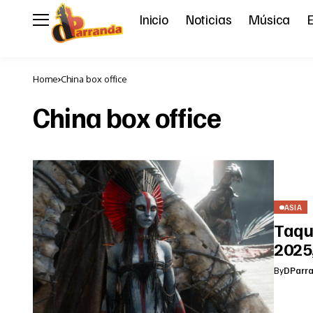
Inicio
Noticias
Música
E
Home
China box office
China box office
ASIA
Taqui
2025
By
DParr