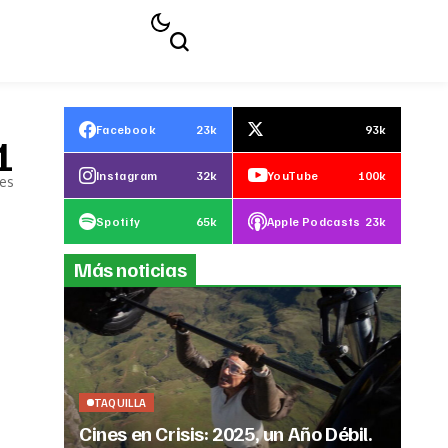
Facebook
23k
93k
1
Instagram
32k
YouTube
100k
les
Spotify
65k
Apple Podcasts
23k
Más noticias
TAQUILLA
Cines en Crisis: 2025, un Año Débil.