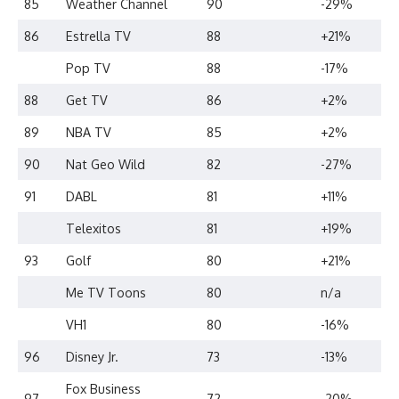
85
Weather Channel
90
-29%
86
Estrella TV
88
+21%
Pop TV
88
-17%
88
Get TV
86
+2%
89
NBA TV
85
+2%
90
Nat Geo Wild
82
-27%
91
DABL
81
+11%
Telexitos
81
+19%
93
Golf
80
+21%
Me TV Toons
80
n/a
VH1
80
-16%
96
Disney Jr.
73
-13%
Fox Business
97
72
-20%