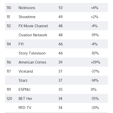
110
Nicktoons
53
+4%
111
Showtime
49
+2%
112
FX Movie Channel
48
-4%
Ovation Network
48
-19%
114
FYI
46
-4%
Story Television
46
-10%
116
American Crimes
39
+39%
117
Viceland
37
-37%
Starz
37
-14%
119
ESPNU
35
0%
120
BET Her
34
-15%
RFD-TV
34
-33%