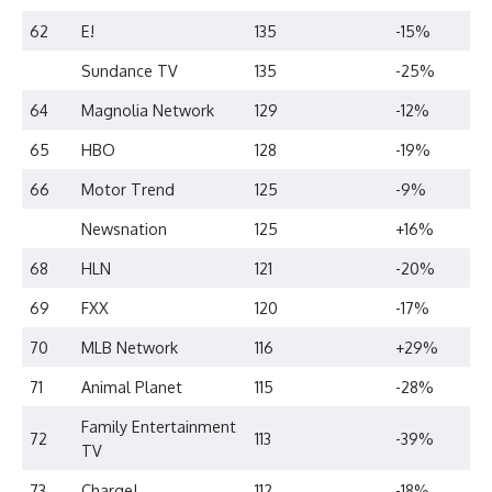
62
E!
135
-15%
Sundance TV
135
-25%
64
Magnolia Network
129
-12%
65
HBO
128
-19%
66
Motor Trend
125
-9%
Newsnation
125
+16%
68
HLN
121
-20%
69
FXX
120
-17%
70
MLB Network
116
+29%
71
Animal Planet
115
-28%
Family Entertainment
72
113
-39%
TV
73
Charge!
112
-18%