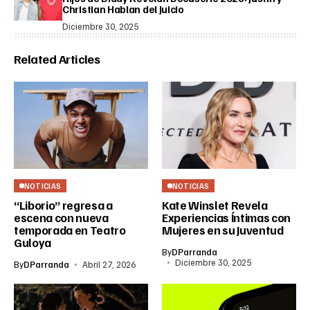
Christian Hablan del Juicio
Diciembre 30, 2025
Related Articles
NOTICIAS
NOTICIAS
“Liborio” regresa a
Kate Winslet Revela
escena con nueva
Experiencias Íntimas con
temporada en Teatro
Mujeres en su Juventud
Guloya
By
DParranda
Diciembre 30, 2025
By
DParranda
Abril 27, 2026