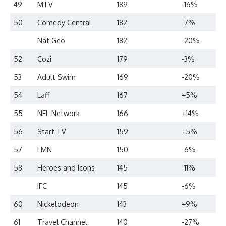
49
MTV
189
-16%
50
Comedy Central
182
-7%
Nat Geo
182
-20%
52
Cozi
179
-3%
53
Adult Swim
169
-20%
54
Laff
167
+5%
55
NFL Network
166
+14%
56
Start TV
159
+5%
57
LMN
150
-6%
58
Heroes and Icons
145
-11%
IFC
145
-6%
60
Nickelodeon
143
+9%
61
Travel Channel
140
-27%