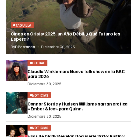
TAQUILLA
Cines en Crisis: 2025, un Año Débil. ¿Qué Futuro les
Espera?
By
DParranda
Diciembre 30, 2025
GLOBAL
Claudia Winkleman: Nuevo talk show en la BBC
para 2026
Diciembre 30, 2025
NOTICIAS
Connor Storrie y Hudson Williams narran erotica
«Ember & Ice» para Quinn.
Diciembre 30, 2025
NOTICIAS
Hijos de Diddy Revelan Docuserie 2026: Justin y