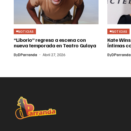
NOTICIAS
NOTICIAS
“Liborio” regresa a escena con
Kate Wins
nueva temporada en Teatro Guloya
Íntimas c
By
DParranda
Abril 27, 2026
By
DParranda