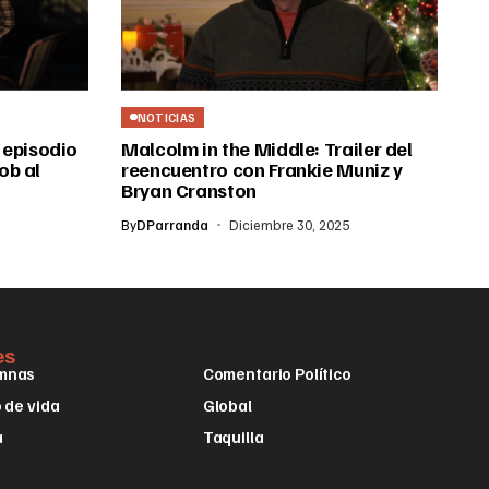
NOTICIAS
 episodio
Malcolm in the Middle: Trailer del
ob al
reencuentro con Frankie Muniz y
Bryan Cranston
By
DParranda
Diciembre 30, 2025
es
mnas
Comentario Político
o de vida
Global
a
Taquilla