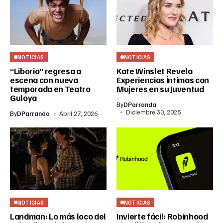
NOTICIAS
NOTICIAS
“Liborio” regresa a
Kate Winslet Revela
escena con nueva
Experiencias Íntimas con
temporada en Teatro
Mujeres en su Juventud
Guloya
By
DParranda
Diciembre 30, 2025
By
DParranda
Abril 27, 2026
NOTICIAS
NOTICIAS
Landman: Lo más loco del
Invierte fácil: Robinhood