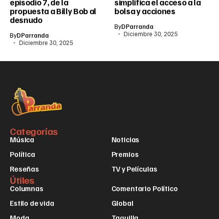
episodio 7, de la
simplifica el acceso a la
propuesta a Billy Bob al
bolsa y acciones
desnudo
By
DParranda
Diciembre 30, 2025
By
DParranda
Diciembre 30, 2025
Categorías
Música
Noticias
Política
Premios
Reseñas
TV y Películas
Útiles
Columnas
Comentario Político
Estilo de vida
Global
Moda
Taquilla