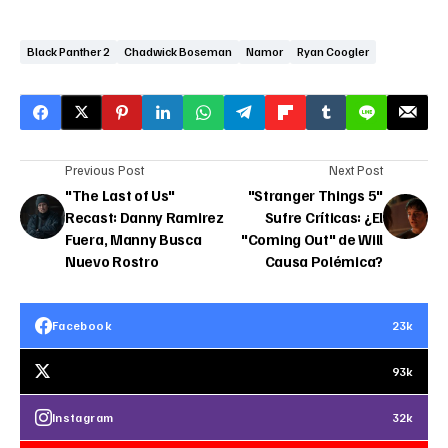
Black Panther 2
Chadwick Boseman
Namor
Ryan Coogler
Previous Post
Next Post
"The Last of Us"
"Stranger Things 5"
Recast: Danny Ramirez
Sufre Críticas: ¿El
Fuera, Manny Busca
"Coming Out" de Will
Nuevo Rostro
Causa Polémica?
Facebook
23k
93k
Instagram
32k