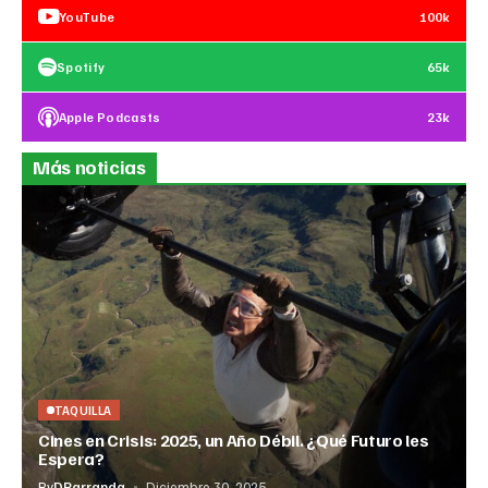
YouTube
100k
Spotify
65k
Apple Podcasts
23k
Más noticias
TAQUILLA
Cines en Crisis: 2025, un Año Débil. ¿Qué Futuro les
Espera?
By
DParranda
Diciembre 30, 2025