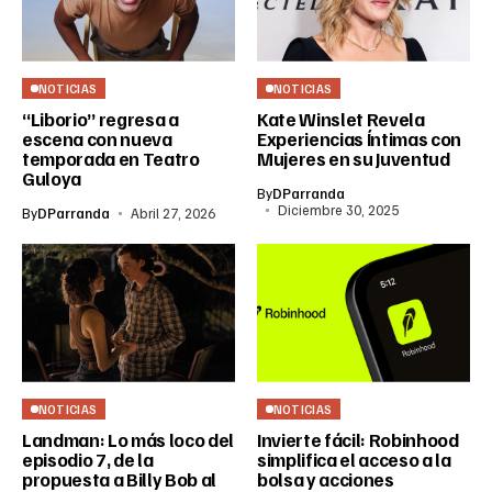
NOTICIAS
NOTICIAS
“Liborio” regresa a
Kate Winslet Revela
escena con nueva
Experiencias Íntimas con
temporada en Teatro
Mujeres en su Juventud
Guloya
By
DParranda
Diciembre 30, 2025
By
DParranda
Abril 27, 2026
NOTICIAS
NOTICIAS
Landman: Lo más loco del
Invierte fácil: Robinhood
episodio 7, de la
simplifica el acceso a la
propuesta a Billy Bob al
bolsa y acciones