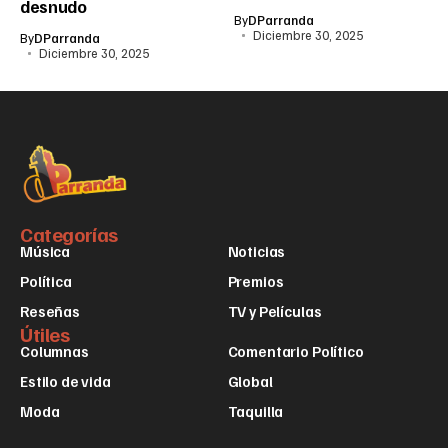
desnudo
By
DParranda
Diciembre 30, 2025
By
DParranda
Diciembre 30, 2025
Categorías
Música
Noticias
Política
Premios
Reseñas
TV y Películas
Útiles
Columnas
Comentario Político
Estilo de vida
Global
Moda
Taquilla