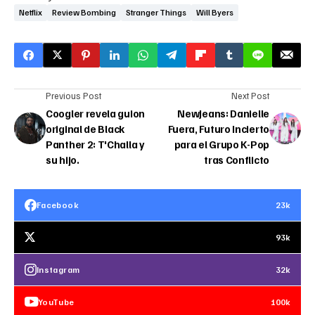
Netflix
Review Bombing
Stranger Things
Will Byers
Previous Post
Next Post
Coogler revela guion
NewJeans: Danielle
original de Black
Fuera, Futuro Incierto
Panther 2: T'Challa y
para el Grupo K-Pop
su hijo.
tras Conflicto
Facebook
23k
93k
Instagram
32k
YouTube
100k