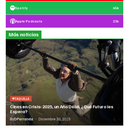
Spotify
65k
Apple Podcasts
23k
Más noticias
TAQUILLA
Cines en Crisis: 2025, un Año Débil. ¿Qué Futuro les
Espera?
By
DParranda
Diciembre 30, 2025