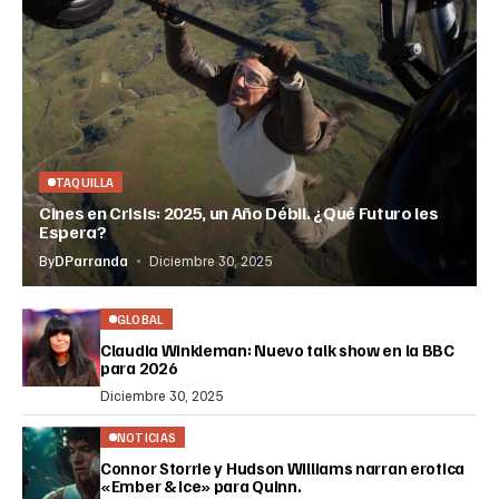
TAQUILLA
Cines en Crisis: 2025, un Año Débil. ¿Qué Futuro les
Espera?
By
DParranda
Diciembre 30, 2025
GLOBAL
Claudia Winkleman: Nuevo talk show en la BBC
para 2026
Diciembre 30, 2025
NOTICIAS
Connor Storrie y Hudson Williams narran erotica
«Ember & Ice» para Quinn.