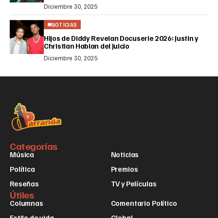
Diciembre 30, 2025
NOTICIAS
Hijos de Diddy Revelan Docuserie 2026: Justin y
Christian Hablan del Juicio
Diciembre 30, 2025
Categorías
Música
Noticias
Política
Premios
Reseñas
TV y Películas
Útiles
Columnas
Comentario Político
Estilo de vida
Global