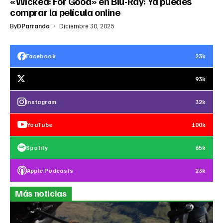
«Wicked: For Good» en Blu-Ray: Ya puedes
comprar la película online
By
DParranda
Diciembre 30, 2025
Facebook
23k
93k
Instagram
32k
YouTube
100k
Spotify
65k
Apple Podcasts
23k
Más noticias