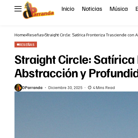
Inicio
Noticias
Música
E
Home
Reseñas
Straight Circle: Satírica Fronteriza Trasciende con
RESEÑAS
Straight Circle: Satíric
Abstracción y Profundi
DParranda
Diciembre 30, 2025
4 Mins Read