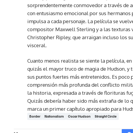
sorprendentemente conmovedor a través de an
con entusiasmo emocional por sus hermanos p
impulsa a cada personaje. La película se vuelv
compositor Maxwell Sterling y a las texturas v
Christopher Ripley, que arraigan incluso los s
visceral.
Cuanto menos realista se siente la película, e
quizás el mayor truco de magia de Hudson, y tr
sus puntos fuertes más entretenidos. Es poco 
comprensión más profunda del conflicto milita
la historia, expresada a través de florituras 
Quizás debería haber sido más extraña de lo 
marca un primer capítulo apropiado para Huds
Border
Nationalism
Oscar Hudson
Straight Circle