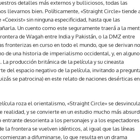
stros detalles más externos y bulliciosos, todas las
 llevarnos bien. Políticamente, «Straight Circle» tiende 
«Coexist» sin ninguna especificidad, hasta que las
ñarla. Un cuento como este seguramente traerá a la ment
frontera de Wagah entre India y Pakistán, o la DMZ entre
as fronterizas en curso en todo el mundo, que se derivan n
ino de una historia de imperialismo occidental, y, en alguno
 La producción británica de la película y su cineasta
te del espacio negativo de la película, invitando a pregunt
uizás se patrocina) en este relato de naciones desérticas en
lícula roza el orientalismo, «Straight Circle» se desvincul
e realidad, y se convierte en un estudio mucho más absur
entrante desorienta a los personajes y a los espectadores
 la frontera se vuelven idénticos, al igual que las líneas
s comienzan a difuminarse, lo que resulta en un drama