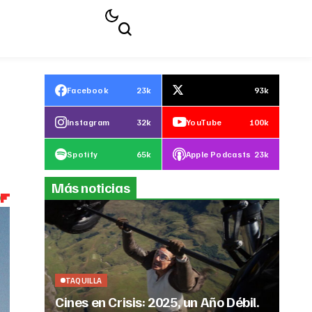
Facebook
23k
93k
Instagram
32k
YouTube
100k
Spotify
65k
Apple Podcasts
23k
Más noticias
TAQUILLA
Cines en Crisis: 2025, un Año Débil.