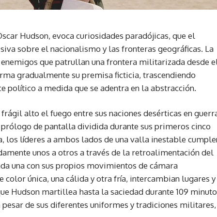
e Oscar Hudson, evoca curiosidades paradójicas, que el
esiva sobre el nacionalismo y las fronteras geográficas. La
s enemigos que patrullan una frontera militarizada desde e
orma gradualmente su premisa ficticia, trascendiendo
ce político a medida que se adentra en la abstracción.
frágil alto el fuego entre sus naciones desérticas en guerr
e prólogo de pantalla dividida durante sus primeros cinco
, los líderes a ambos lados de una valla inestable cumple
amente unos a otros a través de la retroalimentación del
cada una con sus propios movimientos de cámara
color única, una cálida y otra fría, intercambian lugares y
 que Hudson martillea hasta la saciedad durante 109 minuto
 pesar de sus diferentes uniformes y tradiciones militares,