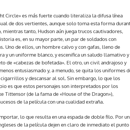
 Circle» es más fuerte cuando literaliza la difusa línea
isual de dos vertientes, aunque solo toma esta forma duran
, mientras tanto, Hudson aún juega trucos cautivadores,
storia es, en su mayor parte, un par de soldados con
as. Uno de ellos, un hombre calvo y con gafas, lleno de
ra y un uniforme blanco, y escenifica un saludo llamativo y
to de «cabezas de bofetada». El otro, un civil andrajoso y
á menos entusiasmado y, a menudo, se quita los uniformes d
cigarrillos y descansar al sol. Sin embargo, lo que los
pio es que estos personajes son interpretados por los
ke Tittensor (de la fama de «House of the Dragon»),
ucesos de la película con una cualidad extraña.
mportar, lo que resulta en una espada de doble filo. Por un
gleses de la película dejen en claro de inmediato el punto