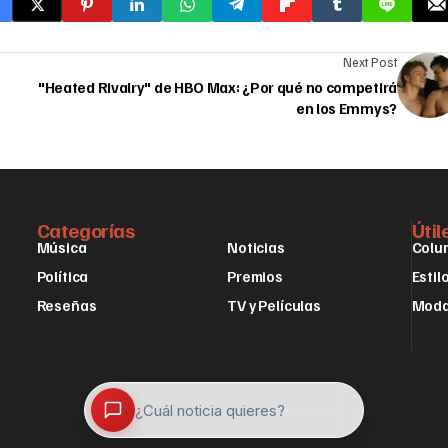
Next Post
"Heated Rivalry" de HBO Max: ¿Por qué no competirá
en los Emmys?
Categorías
Útil
Música
Noticias
Colu
Política
Premios
Estil
Reseñas
TV y Películas
Mod