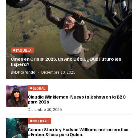
TAQUILLA
Cines en Crisis: 2025, un Año Débil. ¿Qué Futuro les
Espera?
By
DParranda
Diciembre 30, 2025
GLOBAL
Claudia Winkleman: Nuevo talk show en la BBC
para 2026
Diciembre 30, 2025
NOTICIAS
Connor Storrie y Hudson Williams narran erotica
«Ember & Ice» para Quinn.