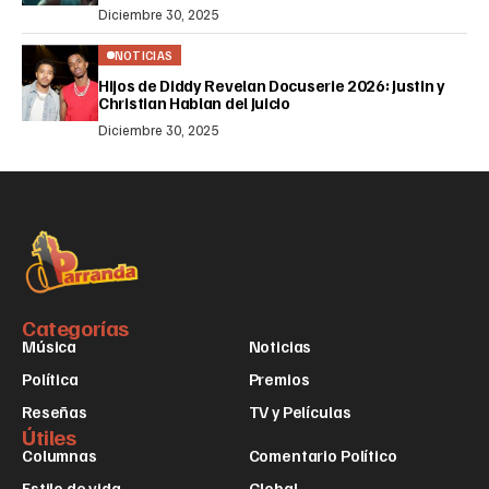
Diciembre 30, 2025
NOTICIAS
Hijos de Diddy Revelan Docuserie 2026: Justin y
Christian Hablan del Juicio
Diciembre 30, 2025
Categorías
Música
Noticias
Política
Premios
Reseñas
TV y Películas
Útiles
Columnas
Comentario Político
Estilo de vida
Global