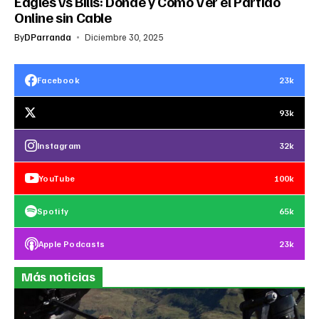
Eagles vs Bills: Dónde y Cómo Ver el Partido
Online sin Cable
By
DParranda
Diciembre 30, 2025
Facebook
23k
93k
Instagram
32k
YouTube
100k
Spotify
65k
Apple Podcasts
23k
Más noticias