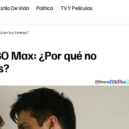
stilo De Vida
Política
TV Y Películas
rá en los Emmys?
BO Max: ¿Por qué no
s?
Share