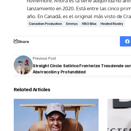
noviembre. Ahora es la serie adquirida no an
lanzamiento en 2020. Está entre las cinco pri
año. En Canadá, es el original más visto de Cra
Canadian Production
Emmys
HBO Max
Heated Rivalry
Share
Previous Post
Straight Circle: Satírica Fronteriza Trasciende co
Abstracción y Profundidad
Related Articles