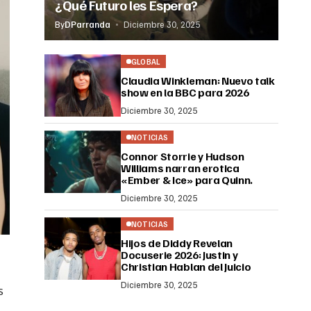
¿Qué Futuro les Espera?
By
DParranda
Diciembre 30, 2025
GLOBAL
Claudia Winkleman: Nuevo talk
show en la BBC para 2026
Diciembre 30, 2025
NOTICIAS
Connor Storrie y Hudson
Williams narran erotica
«Ember & Ice» para Quinn.
Diciembre 30, 2025
NOTICIAS
Hijos de Diddy Revelan
Docuserie 2026: Justin y
Christian Hablan del Juicio
Diciembre 30, 2025
s