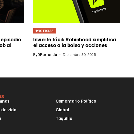
NOTICIAS
 episodio
Invierte fácil: Robinhood simplifica
ob al
el acceso a la bolsa y acciones
By
DParranda
Diciembre 30, 2025
es
mnas
Comentario Político
o de vida
Global
a
Taquilla