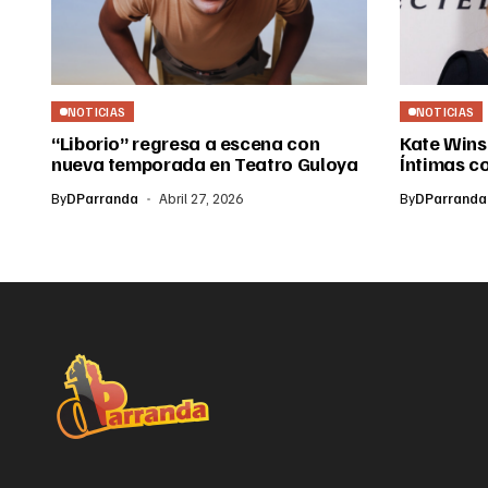
NOTICIAS
NOTICIAS
“Liborio” regresa a escena con
Kate Wins
nueva temporada en Teatro Guloya
Íntimas c
By
DParranda
Abril 27, 2026
By
DParranda