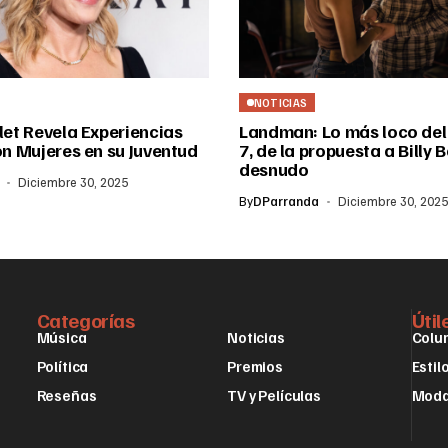
NOTICIAS
let Revela Experiencias
Landman: Lo más loco del
on Mujeres en su Juventud
7, de la propuesta a Billy B
desnudo
Diciembre 30, 2025
By
DParranda
Diciembre 30, 2025
Categorías
Útil
Música
Noticias
Colu
Política
Premios
Estil
Reseñas
TV y Películas
Mod