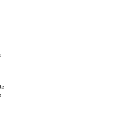
s
te
e