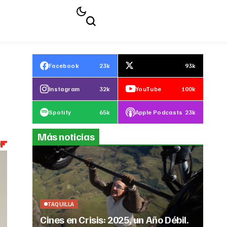
Facebook
23k
93k
Instagram
32k
YouTube
100k
Spotify
65k
Apple Podcasts
23k
Más noticias
TAQUILLA
Cines en Crisis: 2025, un Año Débil.