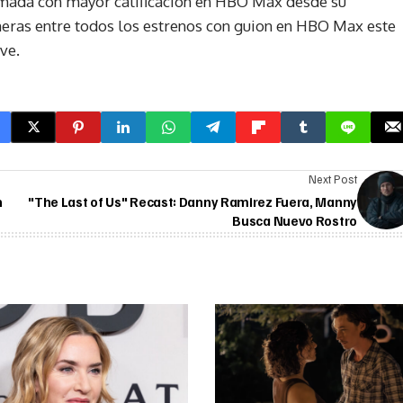
imada con mayor calificación en HBO Max desde su
meras entre todos los estrenos con guion en HBO Max este
ve.
Next Post
n
"The Last of Us" Recast: Danny Ramirez Fuera, Manny
Busca Nuevo Rostro